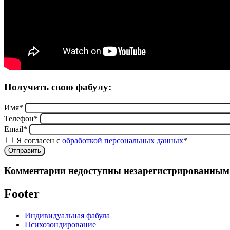
Получить свою фабулу:
Имя
*
Телефон
*
Email
*
Я согласен с
обработкой персональных данных
*
Отправить
body
Комментарии недоступны незарегистрированным 
Footer
Индивидуальная фабула
Психозондирование