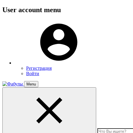
Перейти
User account menu
к
основному
Меню
содержанию
пользователя
Регистрация
Войти
Menu
Toggle
navigation