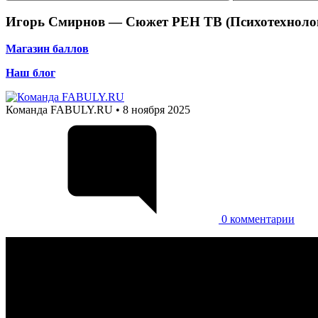
Игорь Смирнов — Сюжет РЕН ТВ (Психотехнолог
body
Магазин баллов
body
Наш блог
Команда FABULY.RU
• 8 ноября 2025
0
комментарии