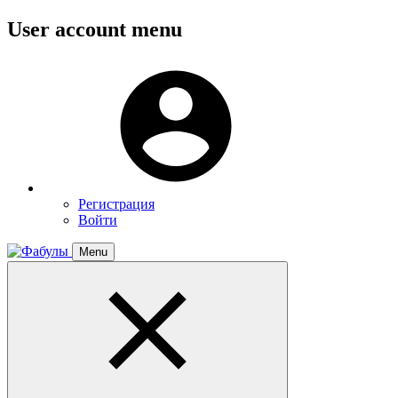
Перейти
User account menu
к
основному
Меню
содержанию
пользователя
Регистрация
Войти
Menu
Toggle
navigation