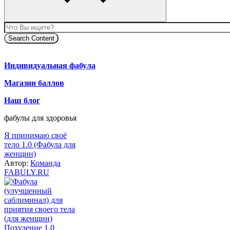
Search Content
body
body
Индивидуальная фабула
body
Магазин баллов
body
Наш блог
фабулы для здоровья
Я принимаю своё
тело 1.0 (Фабула для
женщин)
Автор:
Команда
FABULY.RU
Похудение 1.0